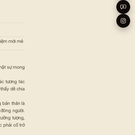
ghiệm mới mẻ
 thật sự mong
ác tương tác
 thấy dễ chia
g bản thân là
 đông người.
tưởng tượng,
c phải cố trở