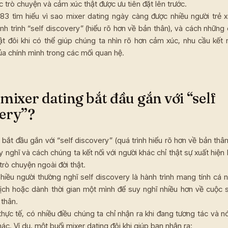
ộc trò chuyện và cảm xúc thật được ưu tiên đặt lên trước.
83 tìm hiểu vì sao mixer dating ngày càng được nhiều người trẻ
nh trình “self discovery” (hiểu rõ hơn về bản thân), và cách những
hật đôi khi có thể giúp chúng ta nhìn rõ hơn cảm xúc, nhu cầu kết 
ủa chính mình trong các mối quan hệ.
 mixer dating bắt đầu gắn với “self
very”?
 bắt đầu gắn với “self discovery” (quá trình hiểu rõ hơn về bản thân)
 nghĩ và cách chúng ta kết nối với người khác chỉ thật sự xuất hiện
rò chuyện ngoài đời thật.
nhiều người thường nghĩ self discovery là hành trình mang tính cá 
 lịch hoặc dành thời gian một mình để suy nghĩ nhiều hơn về cuộc
 thân.
hực tế, có nhiều điều chúng ta chỉ nhận ra khi đang tương tác và n
ác. Ví dụ, một buổi mixer dating đôi khi giúp bạn nhận ra: