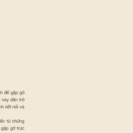
ch để gặp gỡ
 này dần trở
nh kết nối và
yển từ những
 gặp gỡ trực