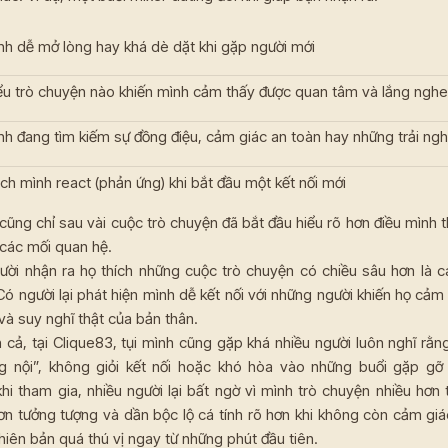
nh dễ mở lòng hay khá dè dặt khi gặp người mới
ểu trò chuyện nào khiến mình cảm thấy được quan tâm và lắng nghe
nh đang tìm kiếm sự đồng điệu, cảm giác an toàn hay những trải n
ch mình react (phản ứng) khi bắt đầu một kết nối mới
cũng chỉ sau vài cuộc trò chuyện đã bắt đầu hiểu rõ hơn điều mình
các mối quan hệ.
gười nhận ra họ thích những cuộc trò chuyện có chiều sâu hơn là c
ó người lại phát hiện mình dễ kết nối với những người khiến họ cảm
à suy nghĩ thật của bản thân.
 cả, tại Clique83, tụi mình cũng gặp khá nhiều người luôn nghĩ rằn
g nội”, không giỏi kết nối hoặc khó hòa vào những buổi gặp gỡ
hi tham gia, nhiều người lại bất ngờ vì mình trò chuyện nhiều hơn 
ơn tưởng tượng và dần bộc lộ cá tính rõ hơn khi không còn cảm giá
iên bản quá thú vị ngay từ những phút đầu tiên.