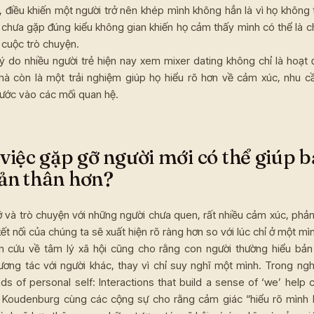
i, điều khiến một người trở nên khép mình không hẳn là vì họ không t
 chưa gặp đúng kiểu không gian khiến họ cảm thấy mình có thể là c
 cuộc trò chuyện.
lý do nhiều người trẻ hiện nay xem mixer dating không chỉ là hoạt
mà còn là một trải nghiệm giúp họ hiểu rõ hơn về cảm xúc, nhu cầ
ước vào các mối quan hệ.
 việc gặp gỡ người mới có thể giúp 
ản thân hơn?
ỡ và trò chuyện với những người chưa quen, rất nhiều cảm xúc, phản
ết nối của chúng ta sẽ xuất hiện rõ ràng hơn so với lúc chỉ ở một mì
n cứu về tâm lý xã hội cũng cho rằng con người thường hiểu bản
ương tác với người khác, thay vì chỉ suy nghĩ một mình. Trong ng
ds of personal self: Interactions that build a sense of ‘we’ help cl
Koudenburg cùng các cộng sự cho rằng cảm giác “hiểu rõ mình l