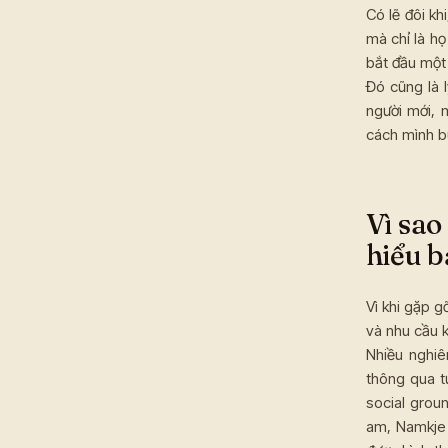
Có lẽ đôi kh
mà chỉ là họ
bắt đầu một
Đó cũng là 
người mới, 
cách mình b
Vì sao
hiểu b
Vì khi gặp g
và nhu cầu k
Nhiều nghiê
thông qua t
social groun
am, Namkje 