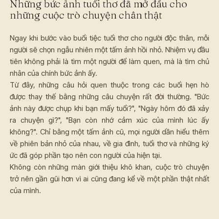
Những bức ảnh tuổi thơ đã mở đầu cho
những cuộc trò chuyện chân thật
Ngay khi bước vào buổi tiệc tuổi thơ cho người độc thân, mỗi
người sẽ chọn ngẫu nhiên một tấm ảnh hồi nhỏ. Nhiệm vụ đầu
tiên không phải là tìm một người để làm quen, mà là tìm chủ
nhân của chính bức ảnh ấy.
Từ đây, những câu hỏi quen thuộc trong các buổi hẹn hò
được thay thế bằng những câu chuyện rất đời thường. "Bức
ảnh này được chụp khi bạn mấy tuổi?", "Ngày hôm đó đã xảy
ra chuyện gì?", "Bạn còn nhớ cảm xúc của mình lúc ấy
không?". Chỉ bằng một tấm ảnh cũ, mọi người dần hiểu thêm
về phiên bản nhỏ của nhau, về gia đình, tuổi thơ và những ký
ức đã góp phần tạo nên con người của hiện tại.
Không còn những màn giới thiệu khô khan, cuộc trò chuyện
trở nên gần gũi hơn vì ai cũng đang kể về một phần thật nhất
của mình.