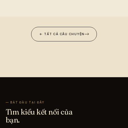
← TẤT CẢ CÂU CHUYỆN
— BẮT ĐẦU TẠI ĐÂY
Tìm kiểu kết nối của
bạn.