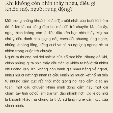
Khi không còn nhìn thấy nhau, điều gì
khiến một người rung động?
Một trong những khoảnh khắc đặc biệt nhất của buổi tối hôm
đó là khi tất cả cùng đeo bịt mắt để trò chuyện 1:1. Lúc ấy,
ngoại hình không còn là điều đầu tiên bạn nhìn thấy. Mọi sự
chú ý đều dành cho giọng nói, cách đối phương lắng nghe,
những khoảng lặng, tiếng cười và cả sự ngượng ngùng rất tự
nhiên trong cuộc trò chuyện.
Người ta thường nói đôi mắt là cửa sổ tâm hồn. Nhưng đôi khi,
chính những gì ta nhìn thấy đầu tiên lại khiến ta bỏ lỡ rất nhiều
điều đáng quý. Khi không còn đánh giá nhau bằng vẻ ngoài,
nhiều người bất ngờ nhận ra điều khiến họ muốn kết nối lại đến
từ những cảm xúc rất nhỏ: một giọng nói tạo cảm giác an
toàn, một câu chuyện khiến mình đồng cảm hay một cái
chạm tay tình cờ đủ làm trái tim đập nhanh hơn. Có lẽ đó mới
là khoảnh khắc mà chúng ta thực sự lắng nghe cảm xúc của
chính mình.